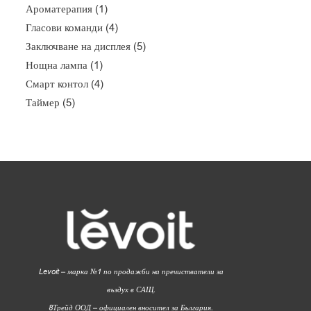
Ароматерапия
(1)
Гласови команди
(4)
Заключване на дисплея
(5)
Нощна лампа
(1)
Смарт контол
(4)
Таймер
(5)
Levoit – марка №1 по продажби на пречистватели за
въздух в САЩ.
8Трейд ООД – официален вносител за България.