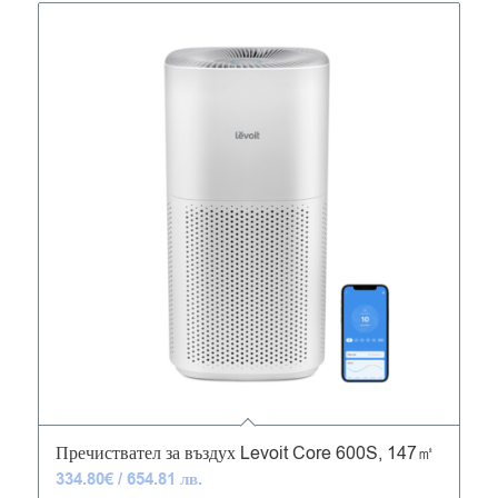
4.89
Пречиствател за въздух Levoit Core 600S, 147㎡
334.80
€
/ 654.81 лв.