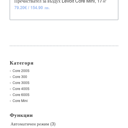
Пречиствател за въздух Levoit Core Mini, 17㎡
79.20
€
/ 154.90 лв.
Категоря
Core 200S
Core 300
Core 300S
Core 400S
Core 600S
Core Mini
Функции
Автоматичен режим
(3)