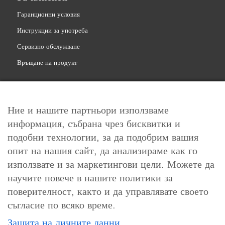
Гаранционни условия
Инструкции за употреба
Сервизно обслужване
Връщане на продукт
Ние и нашите партньори използваме
информация, събрана чрез бисквитки и
Свържете се с нас
подобни технологии, за да подобрим вашия
info@levoit.bg
опит на нашия сайт, да анализираме как го
0878 763 851
използвате и за маркетингови цели. Можете да
научите повече в нашите политики за
поверителност, както и да управлявате своето
Работно време
съгласие по всяко време.
Понеделник-петък: 10:00-18:00ч.
Защита на личните данни