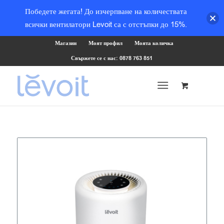
Победете жегата! До изчерпване на количествата
всички вентилатори Levoit са с отстъпки до 15%.
Магазин
Моят профил
Моята количка
Свържете се с нас: 0878 763 851