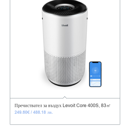
4.83
Пречиствател за въздух Levoit Core 400S, 83㎡
249.60
€
/ 488.18 лв.