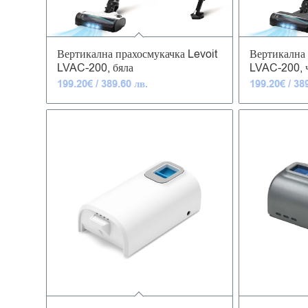
4.91
Вертикална прахосмукачка Levoit
Вертикална 
LVAC-200, бяла
LVAC-200, 
199.20
€
/ 389.60 лв.
199.20
€
/ 38
4.83