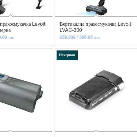
4.93
4.95
прахосмукачка Levoit
Вертикална прахосмукачка Levoit
черна
LVAC-300
9.60 лв.
259.20
€
/ 506.95 лв.
Изчерпан
5.00
5.00