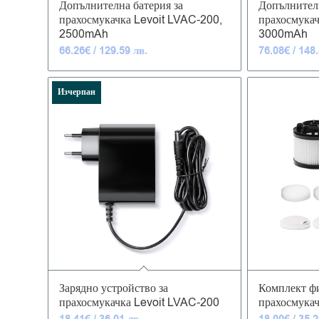
Допълнителна батерия за
Допълнителн
прахосмукачка Levoit LVAC-200,
прахосмукач
2500mAh
3000mAh
66.26
€
/ 129.59 лв.
76.08
€
/ 148.
Изчерпан
Зарядно устройство за
Комплект фи
прахосмукачка Levoit LVAC-200
прахосмука