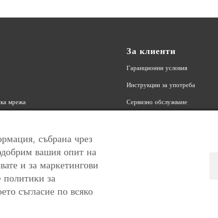
За клиенти
Гаранционни условия
Инструкции за употреба
ка мрежа
Сервизно обслужване
| Партньорска програма
Връщане на продукт
Ексклузивни оферти Контакти
рмация, събрана чрез
одобрим вашия опит на
вате и за маркетингови
е политики за
оето съгласие по всяко