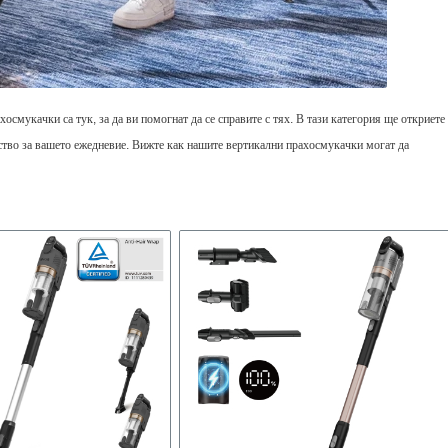
смукачки са тук, за да ви помогнат да се справите с тях. В тази категория ще откриете
ство за вашето ежедневие. Вижте как нашите вертикални прахосмукачки могат да