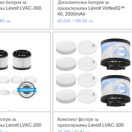
а батерия за
Допълнителна батерия за
ка Levoit LVAC-300,
прахосмукачка Levoit VortexIQ™
40, 2500mAh
80 лв.
92.03
€
/ 180.00 лв.
5.00
5.00
лтри за
Комплект филтри за
чка Levoit LVAC-200
прахосмукачка Levoit LVAC-300