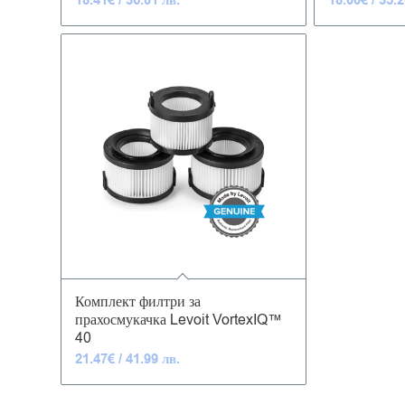
18.41
€
/ 36.01 лв.
18.00
€
/ 35.2
4.95
Комплект филтри за
прахосмукачка Levoit VortexIQ™
40
21.47
€
/ 41.99 лв.