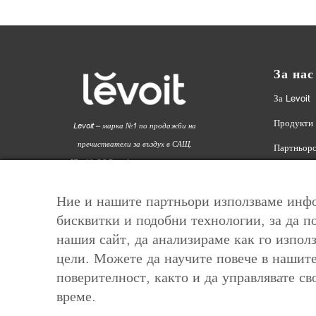
За нас
За Levoit
Продукти
Levoit – марка №1 по продажби на
пречистватели за въздух в САЩ.
Партньорс
8Трейд ООД – официален вносител за
Affiliate 
България.
Outlet | 
Ние и нашите партньори използваме инфо
бисквитки и подобни технологии, за да п
Контакти
нашия сайт, да анализираме как го използ
цели. Можете да научите повече в нашит
поверителност, както и да управлявате св
време.
1