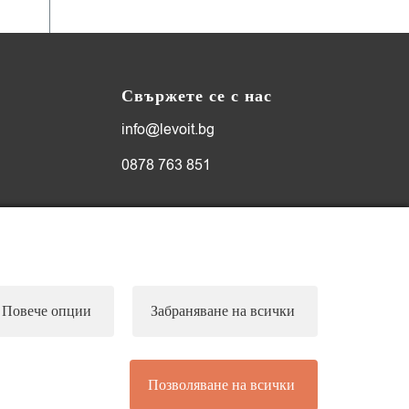
Свържете се с нас
info@levoit.bg
0878 763 851
Работно време
Понеделник-петък: 10:00-18:00ч.
Събота, неделя и официални
Повече опции
Забраняване на всички
празници: почивни дни
Позволяване на всички