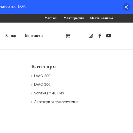
тъпки до 15%.
Магазин
Моят профил
Моята количка
За нас
Контакти
Категоря
LVAC-200
LVAC-300
VortexIQ™ 40 Flex
Аксесоари за прахосмукачки