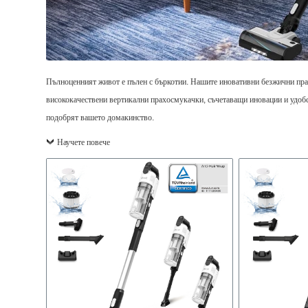
Пълноценният живот е пълен с бъркотии. Нашите иновативни безжични прахо
висококачествени вертикални прахосмукачки, съчетаващи иновации и удоб
подобрят вашето домакинство.
Научете повече