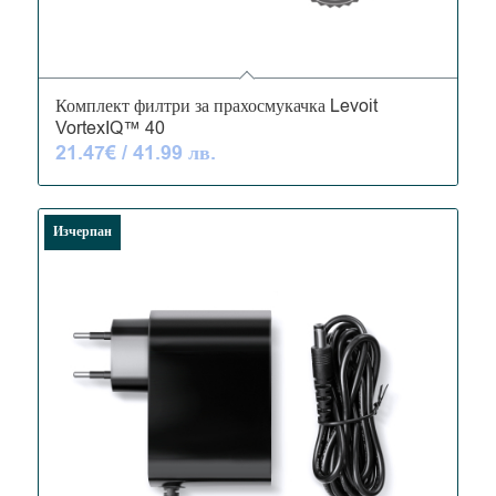
4.95
Комплект филтри за прахосмукачка Levoit
VortexIQ™ 40
21.47
€
/ 41.99 лв.
Изчерпан