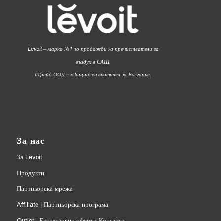
Levoit – марка №1 по продажби на пречистватели за
въздух в САЩ.
8Трейд ООД – официален вносител за България.
За нас
За Levoit
Продукти
Партньорска мрежа
Affiliate | Партньорска програма
Outlet | Ексклузивни оферти Контакти