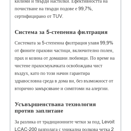
килими и твърди настилки. Ефективността на
почистване на твърди подове е 99,7%,
сертифицирано от TUV.
Система за 5-степенна филтрация
Системата за 5-степенна филтрация улавя 99,9%
от фините прахови частици, включително полен,
прах и козина от домашни любимци. По време на
чистене прахосмукачката освобождава чист
въздух, като по този начин гарантира
здравословна среда в дома ви, без възможност от
вторично замърсяване и симптоми на алергии.
Усъвършенствана технология
против заплитане
За разлика от традиционните четки за под, Levoit
LCAC-200 разполага с уникална ролкова четка 2