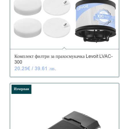
5.00
Комплект филтри за прахосмукачка Levoit LVAC-
300
20.25
€
/ 39.61 лв.
Изчерпан