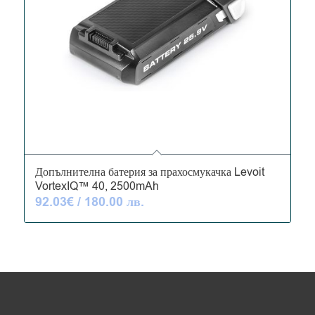
5.00
Допълнителна батерия за прахосмукачка Levoit
VortexIQ™ 40, 2500mAh
92.03
€
/ 180.00 лв.