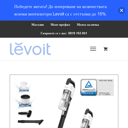
Победете жегата! До изчерпване на количествата
всички вентилатори Levoit са с отстъпки до 15%.
Магазин
Моят профил
Моята количка
Свържете се с нас: 0878 763 851