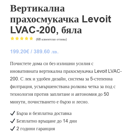
Вертикална
прахосмукачка Levoit
LVAC-200, бяла
(
68
клиентски отзива)
Оценен
199.20
€
/ 389.60 лв.
4.91
от 5,
базирано
Почистете дома си без излишни усилия с
на
иновативната вертикална прахосмукачка Levoit LVAC-
68
потребителски
200. С лек и удобен дизайн, система за 5-степенна
оценки
филтрация, усъвършенствана ролкова четка за под с
технология против заплитане и автономия до 50
минути, почистването е бързо и лесно.
Бърза и безплатна доставка
Безплатно връщане до 14 дни
2 години гаранция