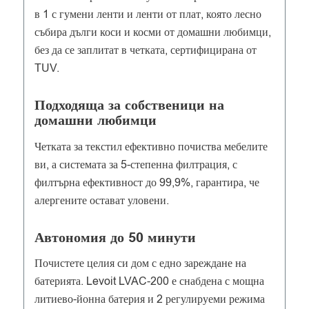
в 1 с гумени ленти и ленти от плат, която лесно
събира дълги коси и косми от домашни любимци,
без да се заплитат в четката, сертифицирана от
TUV.
Подходяща за собственици на
домашни любимци
Четката за текстил ефективно почиства мебелите
ви, а системата за 5-степенна филтрация, с
филтърна ефективност до 99,9%, гарантира, че
алергените остават уловени.
Автономия до 50 минути
Почистете целия си дом с едно зареждане на
батерията. Levoit LVAC-200 е снабдена с мощна
литиево-йонна батерия и 2 регулируеми режима