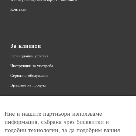
Контакти
За клиенти
Гаранционни условия
Инструкции за употреба
Сервизно обслужване
Връщане на продукт
Ние и нашите партньори използваме
информация, събрана чрез бисквитки и
Свържете се с нас
подобни технологии, за да подобрим вашия
info@levoit.bg