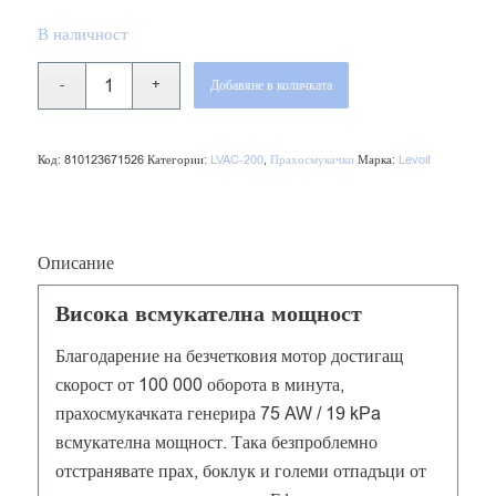
В наличност
Добавяне в количката
Код:
810123671526
Категории:
LVAC-200
,
Прахосмукачки
Марка:
Levoit
Описание
Висока всмукателна мощност
Благодарение на безчетковия мотор достигащ
скорост от 100 000 оборота в минута,
прахосмукачката генерира 75 AW / 19 kPa
всмукателна мощност. Така безпроблемно
отстранявате прах, боклук и големи отпадъци от