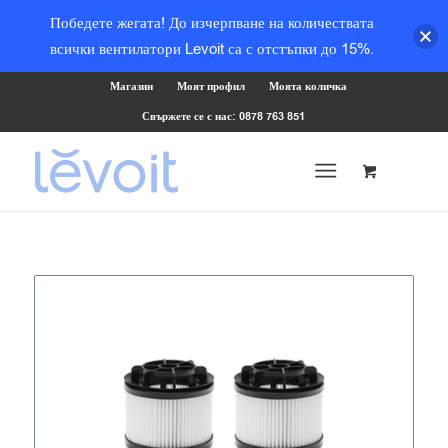
Победете жегата! До изчерпване на количествата
всички вентилатори Levoit са с отстъпки до 15%.
Магазин
Моят профил
Моята количка
Свържете се с нас: 0878 763 851