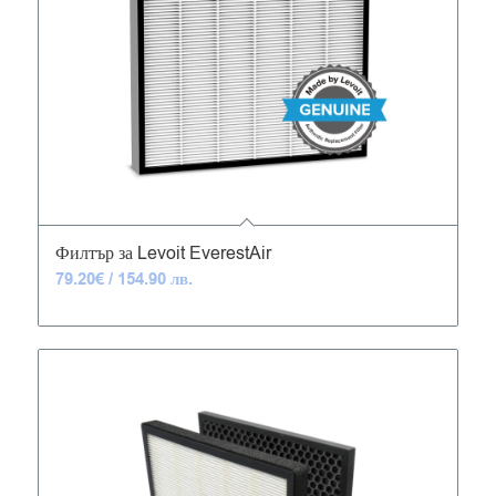
Филтър за Levoit EverestAir
79.20
€
/ 154.90 лв.