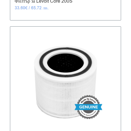
Филтър за Levoit Core 200S
33.60
€
/ 65.72 лв.