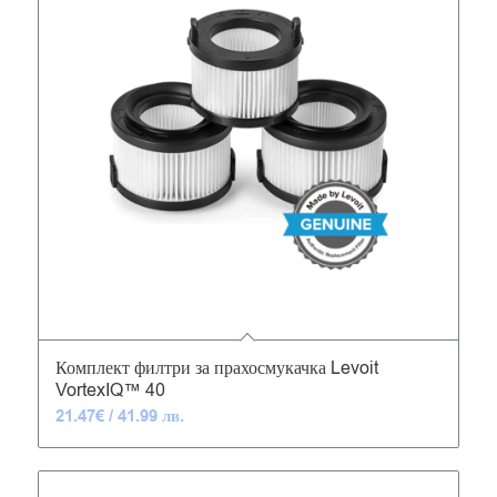
4.95
Комплект филтри за прахосмукачка Levoit
VortexIQ™ 40
21.47
€
/ 41.99 лв.