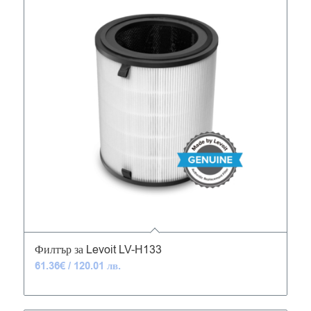
5.00
Филтър за Levoit LV-H133
61.36
€
/ 120.01 лв.