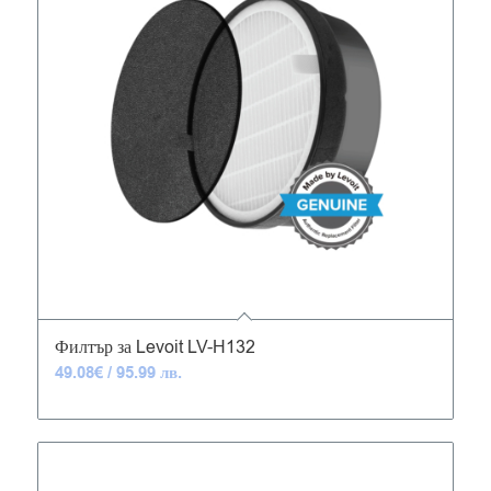
5.00
Филтър за Levoit LV-H132
49.08
€
/ 95.99 лв.