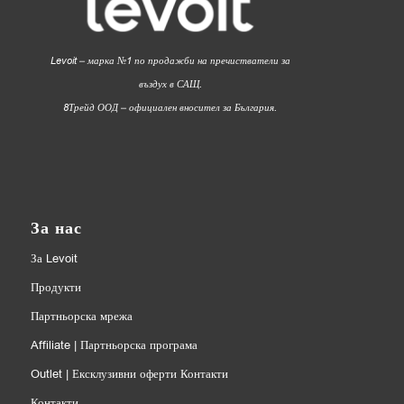
Levoit – марка №1 по продажби на пречистватели за
въздух в САЩ.
8Трейд ООД – официален вносител за България.
За нас
За Levoit
Продукти
Партньорска мрежа
Affiliate | Партньорска програма
Outlet | Ексклузивни оферти Контакти
Контакти