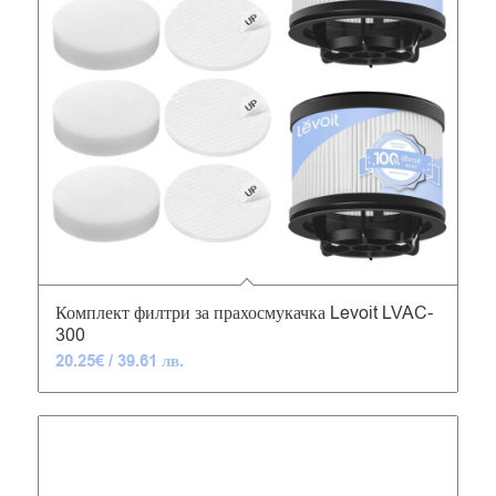
5.00
Комплект филтри за прахосмукачка Levoit LVAC-
300
20.25
€
/ 39.61 лв.