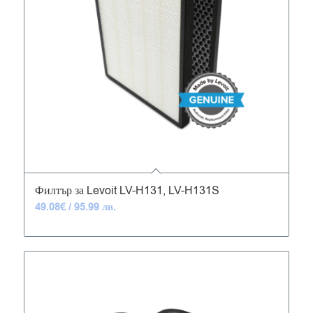
5.00
Филтър за Levoit LV-H131, LV-H131S
49.08
€
/ 95.99 лв.