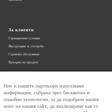
За клиенти
Гаранционни условия
Инструкции за употреба
Сервизно обслужване
Връщане на продукт
Ние и нашите партньори използваме
информация, събрана чрез бисквитки и
Свържете се с нас
подобни технологии, за да подобрим вашия
info@levoit.bg
опит на нашия сайт, да анализираме как го
0878 763 851