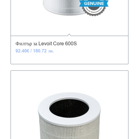
5.00
Филтър за Levoit Core 600S
92.40
€
/ 180.72 лв.