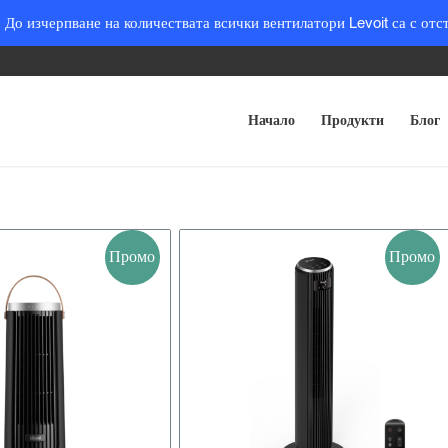
 До изчерпване на количествата всички вентилатори Levoit са с отс
Начало
Продукти
Блог