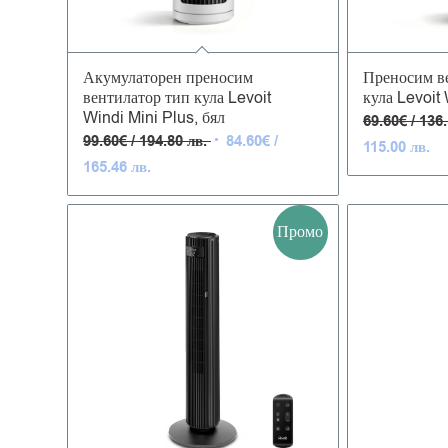
5.00
Акумулаторен преносим
Преносим в
вентилатор тип кула Levoit
кула Levoit 
Windi Mini Plus, бял
69.60
€
/ 136
Original
99.60
€
/ 194.80 лв.
84.60
€
/
Те
115.00 лв.
price
Текущата
165.46 лв.
це
was:
цена
е:
99.60€
е:
58
/
84.60€
/
194.80 лв..
/
11
165.46 лв..