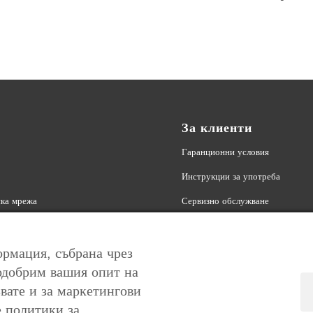
За клиенти
Гаранционни условия
Инструкции за употреба
ка мрежа
Сервизно обслужване
| Партньорска програма
Връщане на продукт
Ексклузивни оферти Контакти
рмация, събрана чрез
одобрим вашия опит на
вате и за маркетингови
е политики за