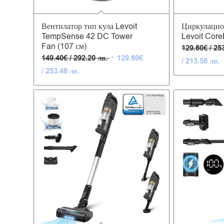
4.91
Вентилатор тип кула Levoit
Циркулацио
TempSense 42 DC Tower
Levoit Cor
Fan (107 см)
129.60
€
/ 25
Original
149.40
€
/ 292.20 лв.
129.60
€
Т
/ 213.58 лв.
price
Текущата
/ 253.48 лв.
ц
was:
цена
е
149.40€
е:
1
/
129.60€
/
292.20 лв..
/
2
253.48 лв..