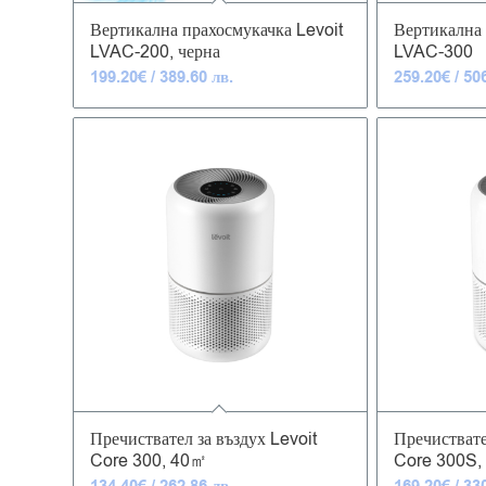
4.93
Вертикална прахосмукачка Levoit
Вертикална 
LVAC-200, черна
LVAC-300
199.20
€
/ 389.60 лв.
259.20
€
/ 50
4.63
Пречиствател за въздух Levoit
Пречиствате
Core 300, 40㎡
Core 300S,