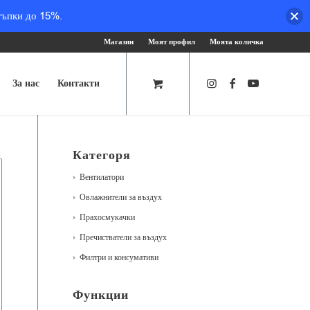
тъпки до 15%.
Магазин
Моят профил
Моята количка
За нас
Контакти
Категоря
Вентилатори
Овлажнители за въздух
Прахосмукачки
Пречистватели за въздух
Филтри и консумативи
Функции