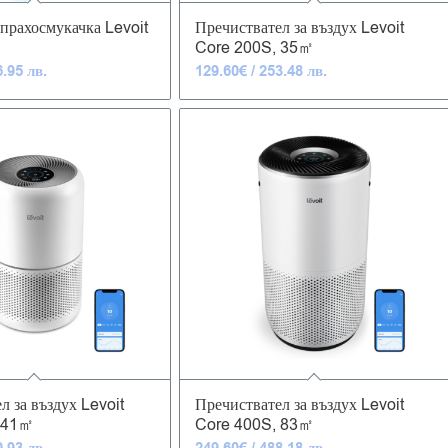
4.95
4.53
прахосмукачка Levoit
Пречиствател за въздух Levoit
Core 200S, 35㎡
6.95 лв.
129.60
€
/ 253.48 лв.
4.85
4.83
л за въздух Levoit
Пречиствател за въздух Levoit
 41㎡
Core 400S, 83㎡