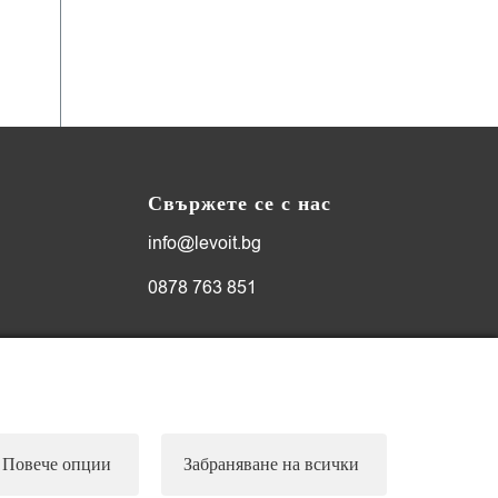
Свържете се с нас
info@levoit.bg
0878 763 851
Работно време
Понеделник-петък: 10:00-18:00ч.
Събота, неделя и официални
Повече опции
Забраняване на всички
празници: почивни дни