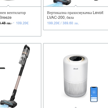
5.00
4.91
нен вентилатор
Вертикална прахосмукачка Levoit
eBreeze
LVAC-200, бяла
Original
3.48 лв.
109.20
€
199.20
€
/ 389.60 лв.
price
екущата
was:
ена
129.60€
:
/
09.20€
253.48 лв..
13.58 лв..