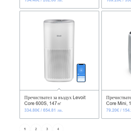
134.40
€
/ 262.86 лв.
169.20
€
/ 33
4.89
Пречиствател за въздух Levoit
Пречиствате
Core 600S, 147㎡
Core Mini,
334.80
€
/ 654.81 лв.
79.20
€
/ 154.
1
2
3
4