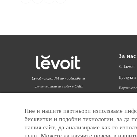
За нас
За Levoit
Продукти
Levoit – марка №1 по продажби на
пречистватели за въздух в САЩ.
Партньорс
8Трейд ООД – официален вносител за
Affiliate 
България.
Outlet | 
Ние и нашите партньори използваме инфо
бисквитки и подобни технологии, за да п
Контакти
нашия сайт, да анализираме как го използ
цели. Можете да научите повече в нашит