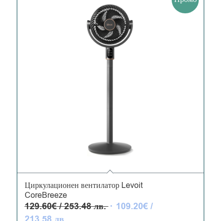
136.13 лв..
/
115.00 лв..
5.00
Циркулационен вентилатор Levoit
CoreBreeze
Original
129.60
€
/ 253.48 лв.
109.20
€
/
price
Текущата
213.58 лв.