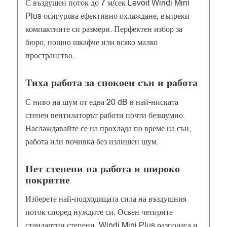
С въздушен поток до 7 м/сек Levoit Windi Mini
Plus осигурява ефективно охлаждане, въпреки
компактните си размери. Перфектен избор за
бюро, нощно шкафче или всяко малко
пространство.
Тиха работа за спокоен сън и работа
С ниво на шум от едва 20 dB в най-ниската
степен вентилаторът работи почти безшумно.
Наслаждавайте се на прохлада по време на сън,
работа или почивка без излишен шум.
Пет степени на работа и широко
покритие
Изберете най-подходящата сила на въздушния
поток според нуждите си. Освен четирите
стандартни степени, Windi Mini Plus разполага и