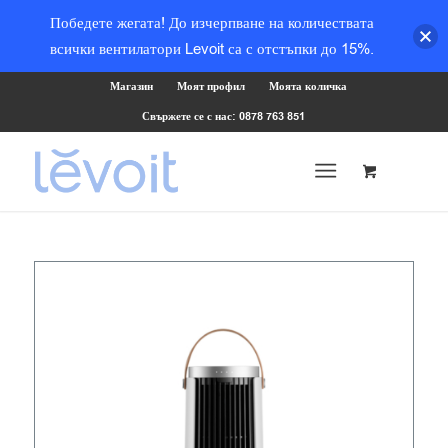
Победете жегата! До изчерпване на количествата
всички вентилатори Levoit са с отстъпки до 15%.
Магазин
Моят профил
Моята количка
Свържете се с нас: 0878 763 851