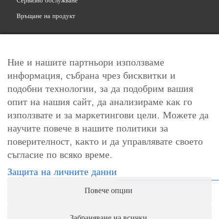
Сервизно обслужване
Връщане на продукт
Ние и нашите партньори използваме
информация, събрана чрез бисквитки и
Свържете се с нас
подобни технологии, за да подобрим вашия
info@levoit.bg
опит на нашия сайт, да анализираме как го
0878 763 851
използвате и за маркетингови цели. Можете да
научите повече в нашите политики за
поверителност, както и да управлявате своето
Работно време
съгласие по всяко време.
Понеделник-петък: 10:00-18:00ч.
Защита на личните данни
Събота, неделя и официални празници: почивни дни
Повече опции
Забраняване на всички