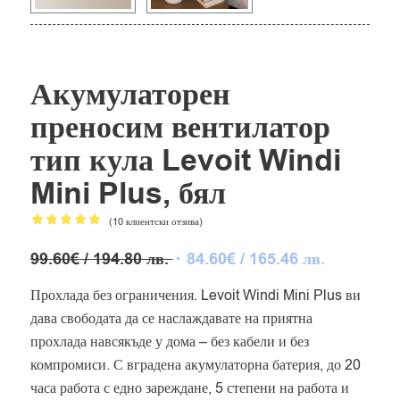
Акумулаторен
преносим вентилатор
тип кула Levoit Windi
Mini Plus, бял
(
10
клиентски отзива)
Оценен
Original
Текущата
99.60
€
/ 194.80 лв.
84.60
€
/ 165.46 лв.
5.00
от 5,
price
цена
базирано
Прохлада без ограничения. Levoit Windi Mini Plus ви
was:
е:
на
дава свободата да се наслаждавате на приятна
99.60€
84.60€
10
потребителски
прохлада навсякъде у дома – без кабели и без
/
/
оценки
194.80 лв..
165.46 лв.
компромиси. С вградена акумулаторна батерия, до 20
часа работа с едно зареждане, 5 степени на работа и