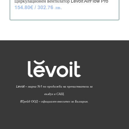
Циркулационен вентилатор Levoit AirFlow Pro
154.80
€
/ 302.76 лв.
Levoit – марка №1 по продажби на пречистватели за
въздух в САЩ.
8Трейд ООД – официален вносител за България.