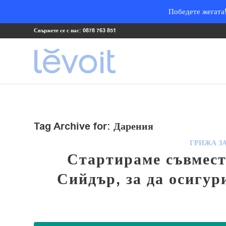
Победете жегата!
Свържете се с нас: 0878 763 851
Tag Archive for:
Дарения
ГРИЖА ЗА
Стартираме съвмес
Сийдър, за да осигур