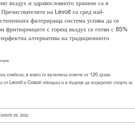
ият въздух и здравословното хранене са в
 Пречиствателите на Levoit са сред най-
истепенната филтрираща система успява да се
ри фритюрниците с горещ въздух се готви с 85%
 перфектна алтернатива на традиционното
лгария
лна томбола, в която се включиха повече от 120 души.
а от Levoit и Cosori обещаха и в бъдеще да подкрепят спорта за
МВРИ 29, 2022