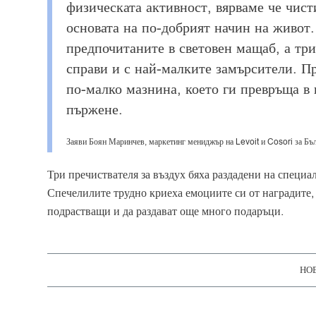
физическата активност, вярваме че чист
основата на по-добрият начин на живот.
предпочитаните в световен мащаб, а тр
справи и с най-малките замърсители. П
по-малко мазнина, което ги превръща в
пържене.
Заяви Боян Маринчев, маркетинг мениджър на Levoit и Cosori за Бъ
Три пречиствателя за въздух бяха раздадени на специа
Спечелилите трудно криеха емоциите си от наградите, 
подрастващи и да раздават още много подаръци.
НОЕ