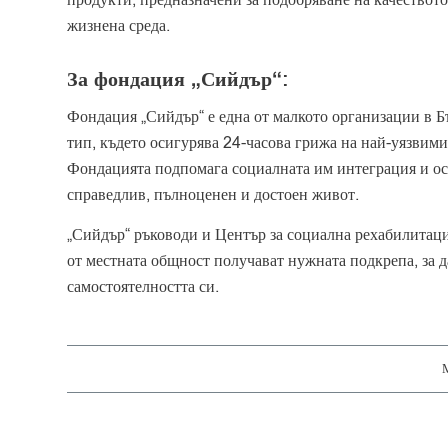
жизнена среда.
За фондация „Сийдър“:
Фондация „Сийдър“ е една от малкото организации в Бъ
тип, където осигурява 24-часова грижа на най-уязвим
Фондацията подпомага социалната им интеграция и оси
справедлив, пълноценен и достоен живот.
„Сийдър“ ръководи и Център за социална рехабилитаци
от местната общност получават нужната подкрепа, за д
самостоятелността си.