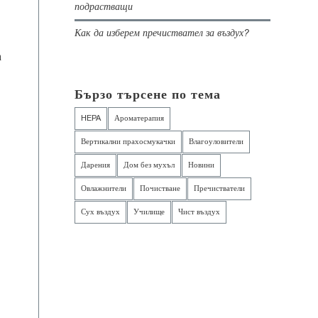
подрастващи
Как да изберем пречиствател за въздух?
а
Бързо търсене по тема
HEPA
Ароматерапия
Вертикални прахосмукачки
Влагоуловители
Дарения
Дом без мухъл
Новини
Овлажнители
Почистване
Пречистватели
Сух въздух
Училище
Чист въздух