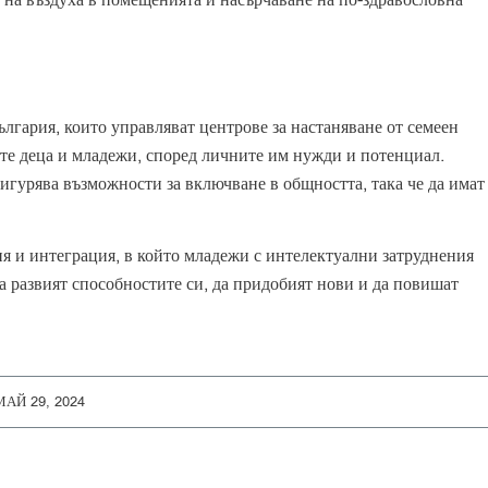
лгария, които управляват центрове за настаняване от семеен
ите деца и младежи, според личните им нужди и потенциал.
гурява възможности за включване в общността, така че да имат
я и интеграция, в който младежи с интелектуални затруднения
а развият способностите си, да придобият нови и да повишат
МАЙ 29, 2024