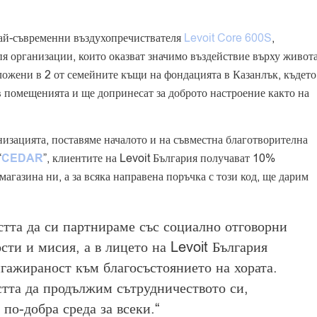
най-съвременни въздухопречиствателя
Levoit Core 600S
,
пя организации, които оказват значимо въздействие върху живот
ложени в 2 от семейните къщи на фондацията в Казанлък, където
в помещенията и ще допринесат за доброто настроение както на
низацията, поставяме началото и на съвместна благотворителна
“
CEDAR
”, клиентите на Levoit България получават 10%
агазина ни, а за всяка направена поръчка с този код, ще дарим
тта да си партнираме със социално отговорни
ти и мисия, а в лицето на Levoit България
нгажираност към благосъстоянието на хората.
стта да продължим сътрудничеството си,
по-добра среда за всеки.“