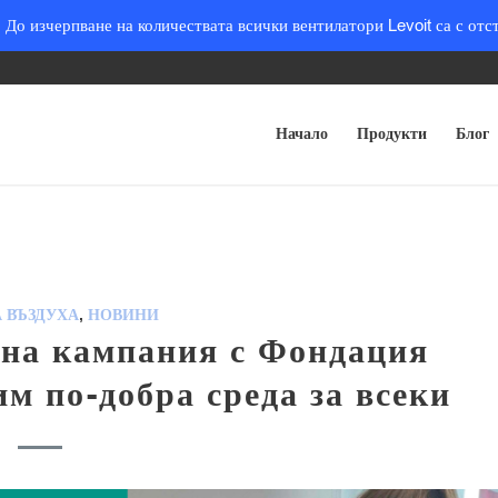
 До изчерпване на количествата всички вентилатори Levoit са с отс
Начало
Продукти
Блог
 ВЪЗДУХА
НОВИНИ
,
тна кампания с Фондация
им по-добра среда за всеки