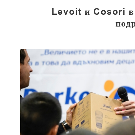
Levoit и Cosori в
под