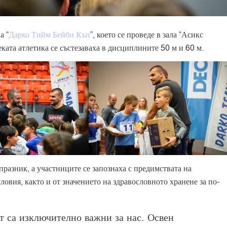
а “
Дарко Тийм Бейби Къп
”, което се проведе в зала “Асикс
ката атлетика се състезаваха в дисциплините 50 м и 60 м.
празник, а участниците се запознаха с предимствата на
ловия, както и от значението на здравословното хранене за по-
т са изключително важни за нас. Освен