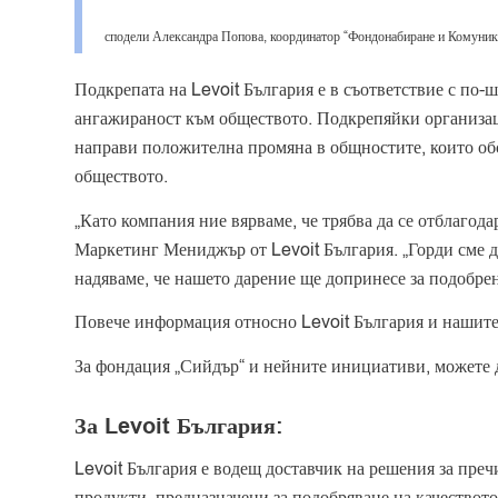
сподели Александра Попова, координатор “Фондонабиране и Комуник
Подкрепата на Levoit България е в съответствие с по
ангажираност към обществото. Подкрепяйки организаци
направи положителна промяна в общностите, които обс
обществото.
„Като компания ние вярваме, че трябва да се отблагод
Маркетинг Мениджър от Levoit България. „Горди сме 
надяваме, че нашето дарение ще допринесе за подобрен
Повече информация относно Levoit България и нашите
За фондация „Сийдър“ и нейните инициативи, можете 
За Levoit България:
Levoit България е водещ доставчик на решения за пре
продукти, предназначени за подобряване на качествот