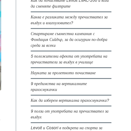
Как да почиствате Levoit LVAC-200 и кога
да сменяте филтрите
Каква е разликата между пречиствател за
въздух и влагоуловител?
Стартираме съвместна кампания с
Фондация Сийдър, за да осигурим по-добра
среда за всеки
5 положителни ефекта от употребата на
пречистватели за въздух в училище
Науката за пролетното почистване
9 предимства на вертикалните
прахосмукачки
Как да изберем вертикална прахосмукачка?
9 ползи от употребата на пречиствател за
въздух
9
Levoit и Cosori в подкрепа на спорта за