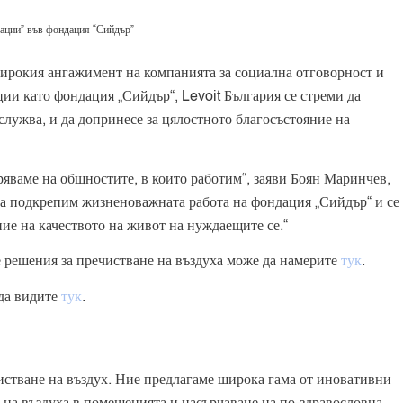
ации” във фондация “Сийдър”
-широкия ангажимент на компанията за социална отговорност и
и като фондация „Сийдър“, Levoit България се стреми да
лужва, и да допринесе за цялостното благосъстояние на
аряваме на общностите, в които работим“, заяви Боян Маринчев,
да подкрепим жизненоважната работа на фондация „Сийдър“ и се
ие на качеството на живот на нуждаещите се.“
 решения за пречистване на въздуха може да намерите
тук
.
да видите
тук
.
чистване на въздух. Ние предлагаме широка гама от иновативни
о на въздуха в помещенията и насърчаване на по-здравословна