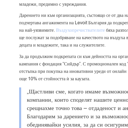
младежи, предимно с увреждания.
Дарението ни към организацията, състоящо се от два 
подчертава ангажимента на Levoit България да подкре
на най-уязвимите.
Въздухопречиствателите
бяха разпо
ще послужат за подобряване на качеството на въздуха 
децата и младежите, така и на служителите.
За да продължим подкрепата си към дейността на орга
кампания с фондация “Сийдър”. С промоционален код 
отстъпка при покупка на иновативни уреди от онлайн м
още 10% от стойността ѝ за каузата.
„Щастливи сме, когато имаме възможнос
компании, които споделят нашите ценнос
срещнахме точно това – отдаденост и а
Благодарим за дарението и за възможно
обединявайки усилия, за да си осигурим 